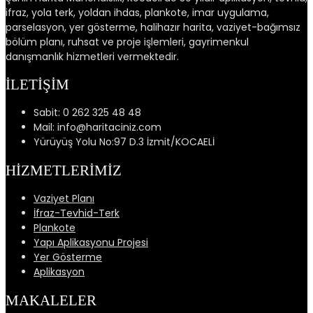
ifraz, yola terk, yoldan ihdas, plankote, imar uygulama,
parselasyon, yer gösterme, halihazır harita, vaziyet-bağımsız
bölüm planı, ruhsat ve proje işlemleri, gayrimenkul
danışmanlık hizmetleri vermektedir.
İLETİŞİM
Sabit: 0 262 325 48 48
Mail: info@haritaciniz.com
Yürüyüş Yolu No:97 D.3 İzmit/KOCAELİ
HİZMETLERİMİZ
Vaziyet Planı
İfraz-Tevhid-Terk
Plankote
Yapı Aplikasyonu Projesi
Yer Gösterme
Aplikasyon
MAKALELER