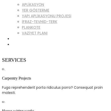
APLIKASYON
YER GÖSTERME
YAPI APLIKASYONU PROJESI
İFRAZ-TEVHID-TERK
PLANKOTE
VAZIYET PLANI
MAKALELER
İLETİŞİM
+90 539 262 32 56
CANLI DESTEK
SERVICES
01.
Carpentry Projects
Fuga reprehenderit porta ridiculus porro? Consequat proin
molesti.
02.
House-wiring works