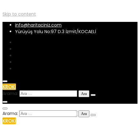
Skip to content
info@haritaciniz.com
Yürüyüş Yolu No:97 D.3 İzmit/KOCAELİ
KROKİ
Arama:
Arama:
KROKİ
+90 539 262 32 56
info@haritaciniz.com