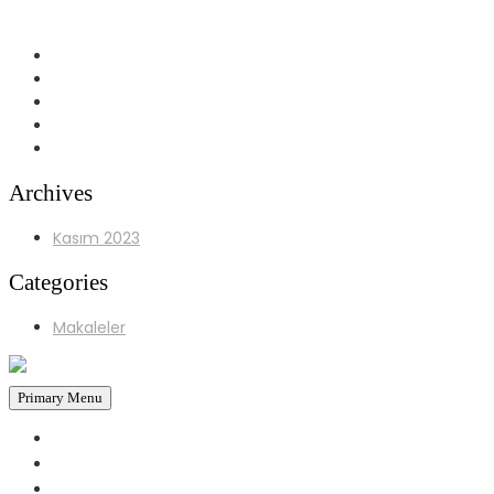
Yürüyüş Yolu No:97 D.3 İzmit/KOCAELİ
Archives
Kasım 2023
Categories
Makaleler
Primary Menu
ANASAYFA
HAKKIMIZDA
HİZMETLERİMİZ