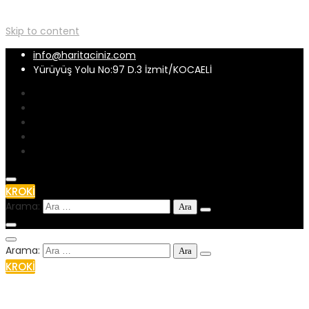
Skip to content
info@haritaciniz.com
Yürüyüş Yolu No:97 D.3 İzmit/KOCAELİ
KROKİ
Arama:
Arama:
KROKİ
+90 539 262 32 56
info@haritaciniz.com