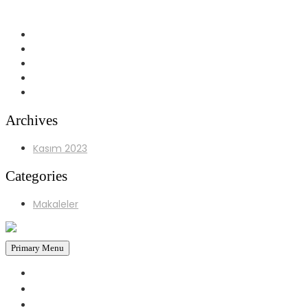
Yürüyüş Yolu No:97 D.3 İzmit/KOCAELİ
Archives
Kasım 2023
Categories
Makaleler
Primary Menu
ANASAYFA
HAKKIMIZDA
HİZMETLERİMİZ