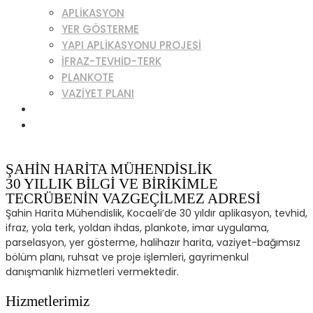
APLIKASYON
YER GÖSTERME
YAPI APLIKASYONU PROJESI
İFRAZ-TEVHID-TERK
PLANKOTE
VAZIYET PLANI
MAKALELER
İLETİŞİM
+90 539 262 32 56
CANLI DESTEK
ŞAHİN HARİTA MÜHENDİSLİK
30 YILLIK BİLGİ VE BİRİKİMLE
TECRÜBENİN VAZGEÇİLMEZ ADRESİ
Şahin Harita Mühendislik, Kocaeli’de 30 yıldır aplikasyon, tevhid,
ifraz, yola terk, yoldan ihdas, plankote, imar uygulama,
parselasyon, yer gösterme, halihazır harita, vaziyet-bağımsız
bölüm planı, ruhsat ve proje işlemleri, gayrimenkul
danışmanlık hizmetleri vermektedir.
Hizmetlerimiz