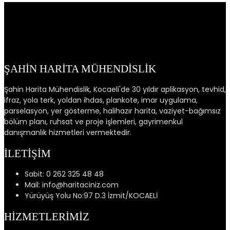
ŞAHİN HARİTA MÜHENDİSLİK
Şahin Harita Mühendislik, Kocaeli'de 30 yıldır aplikasyon, tevhid,
ifraz, yola terk, yoldan ihdas, plankote, imar uygulama,
parselasyon, yer gösterme, halihazır harita, vaziyet-bağımsız
bölüm planı, ruhsat ve proje işlemleri, gayrimenkul
danışmanlık hizmetleri vermektedir.
İLETİŞİM
Sabit: 0 262 325 48 48
Mail: info@haritaciniz.com
Yürüyüş Yolu No:97 D.3 İzmit/KOCAELİ
HİZMETLERİMİZ